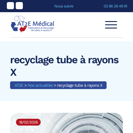
Nous suivre
03 86 28 49 91
recyclage tube à rayons
X
AT2E
>
Nos actualités
>
recyclage tube à rayons X
18/02/2026