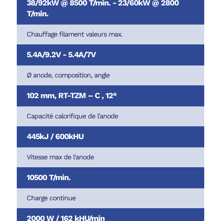
38/92kW @ 8500 T/min. - 23/60kW @ 2800
T/min.
Chauffage filament valeurs max.
5.4A/9.2V - 5.4A/7V
Ø anode, composition, angle
102 mm, RT-TZM – C , 12°
Capacité calorifique de l'anode
445kJ / 600kHU
Vitesse max de l'anode
10500 T/min.
Charge continue
2000 W / 162 kHU/min