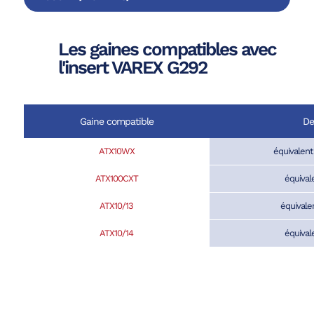
Les gaines compatibles avec
l'insert VAREX G292
Gaine compatible
De
ATX10WX
équivalen
ATX100CXT
équival
ATX10/13
équival
ATX10/14
équival