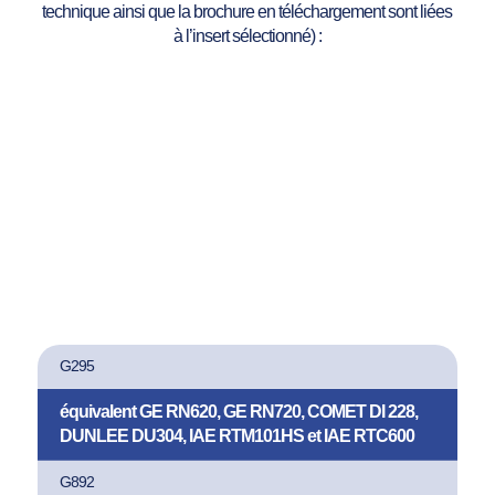
technique ainsi que la brochure en téléchargement sont liées
à l’insert sélectionné) :
G295
équivalent GE RN620, GE RN720, COMET DI 228,
DUNLEE DU304, IAE RTM101HS et IAE RTC600
G892