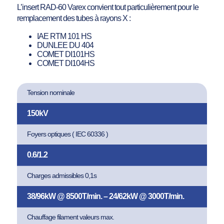
L’insert RAD-60 Varex convient tout particulièrement pour le
remplacement des tubes à rayons X :
IAE RTM 101 HS
DUNLEE DU 404
COMET DI101HS
COMET DI104HS
Tension nominale
150kV
Foyers optiques ( IEC 60336 )
0.6/1.2
Charges admissibles 0,1s
38/96kW @ 8500T/min. – 24/62kW @ 3000T/min.
Chauffage filament valeurs max.