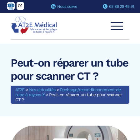
Nous suivre
03 86 28 49 91
Peut-on réparer un tube
pour scanner CT ?
AT2E
>
Nos actualités
>
Recharge/reconditionnement de
tube à rayons X
>
Peut-on réparer un tube pour scanner
CT ?